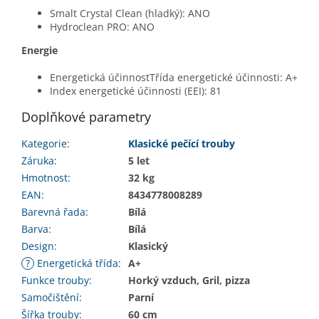
Smalt Crystal Clean (hladký): ANO
Hydroclean PRO: ANO
Energie
Energetická účinnostTřída energetické účinnosti: A+
Index energetické účinnosti (EEI): 81
Doplňkové parametry
Kategorie
:
Klasické pečící trouby
Záruka
:
5 let
Hmotnost
:
32 kg
EAN
:
8434778008289
Barevná řada
:
Bílá
Barva
:
Bílá
Design
:
Klasický
?
Energetická třída
:
A+
Funkce trouby
:
Horký vzduch, Gril, pizza
Samočištění
:
Parní
Šířka trouby
:
60 cm