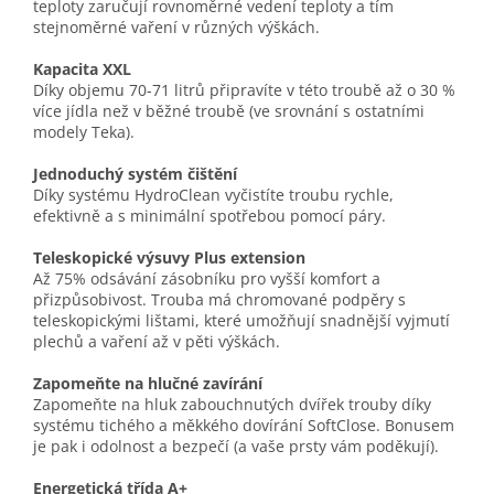
teploty zaručují rovnoměrné vedení teploty a tím
stejnoměrné vaření v různých výškách.
Kapacita XXL
Díky objemu 70-71 litrů připravíte v této troubě až o 30 %
více jídla než v běžné troubě (ve srovnání s ostatními
modely Teka).
Jednoduchý systém čištění
Díky systému HydroClean vyčistíte troubu rychle,
efektivně a s minimální spotřebou pomocí páry.
Teleskopické výsuvy Plus extension
Až 75% odsávání zásobníku pro vyšší komfort a
přizpůsobivost. Trouba má chromované podpěry s
teleskopickými lištami, které umožňují snadnější vyjmutí
plechů a vaření až v pěti výškách.
Zapomeňte na hlučné zavírání
Zapomeňte na hluk zabouchnutých dvířek trouby díky
systému tichého a měkkého dovírání SoftClose. Bonusem
je pak i odolnost a bezpečí (a vaše prsty vám poděkují).
Energetická třída A+