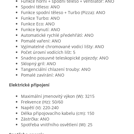
Funkce horní + spodní těleso + ventilátor: ANO
Spodní těleso: ANO
Funkce spodní těleso + Turbo (Pizza): ANO
Funkce Turbo: ANO
Funkce Eco: ANO
Funkce kynutí: ANO
Automatické rychlé předehřátí: ANO
Pomalé vaření: ANO
Vyjímatelné chromované vodicí lišty: ANO
Počet úrovní vodících lišt: 5
Snadno posuvné teleskopické pojezdy: ANO
Sklopný gril: ANO
Tangenciální chlazení trouby: ANO
Pomalé zavírání: ANO
Elektrické připojení
Maximální jmenovitý výkon (W): 3215
Frekvence (Hz): 50/60
Napětí (V): 220-240
Délka připojovacího kabelu (cm): 150
Zástrčka: ANO
Spotřeba vnitřního osvětlení (W): 25