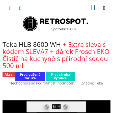
Přejít
NÁKUP
na
obsah
KOŠÍK
Teka HLB 8600 WH
+ Extra sleva s
kódem SLEVA7 + dárek Frosch EKO
Čistič na kuchyně s přírodní sodou
500 ml
Akce
Prodloužená
5 let záruka
záruka
výrobce
Průměrné
Neohodnoceno
Podrobnosti hodnocení
Značka:
Teka
hodnocení
produktu
je
0,0
z
5