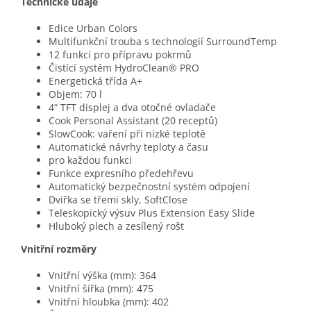
Technické údaje
Edice Urban Colors
Multifunkční trouba s technologií SurroundTemp
12 funkcí pro přípravu pokrmů
Čistící systém HydroClean® PRO
Energetická třída A+
Objem: 70 l
4“ TFT displej a dva otočné ovladače
Cook Personal Assistant (20 receptů)
SlowCook: vaření při nízké teplotě
Automatické návrhy teploty a času
pro každou funkci
Funkce expresního předehřevu
Automatický bezpečnostní systém odpojení
Dvířka se třemi skly, SoftClose
Teleskopický výsuv Plus Extension Easy Slide
Hluboký plech a zesílený rošt
Vnitřní rozměry
Vnitřní výška (mm): 364
Vnitřní šířka (mm): 475
Vnitřní hloubka (mm): 402