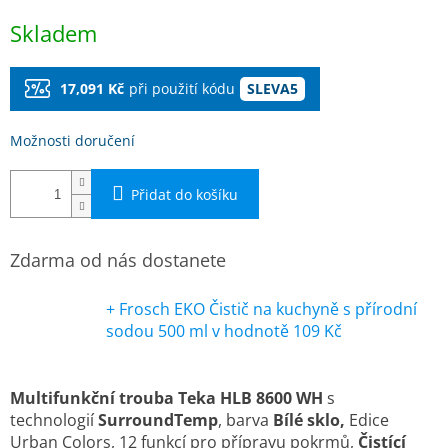
Měrná
Skladem
cena:
17,091 Kč
při použití kódu
SLEVA5
Možnosti doručení
Přidat do košíku
Zdarma od nás dostanete
+ Frosch EKO Čistič na kuchyně s přírodní
sodou 500 ml
v hodnotě 109 Kč
Multifunkční trouba Teka
HLB 8600 WH
s
technologií
SurroundTemp
, barva
Bílé sklo,
Edice
Urban Colors, 12 funkcí pro přípravu pokrmů,
Čistící