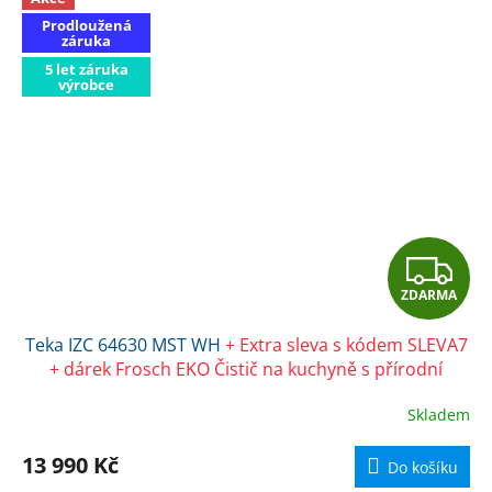
Prodloužená
záruka
5 let záruka
výrobce
Z
ZDARMA
D
Teka IZC 64630 MST WH
+ Extra sleva s kódem SLEVA7
A
+ dárek Frosch EKO Čistič na kuchyně s přírodní
sodou 500 ml
R
Skladem
M
13 990 Kč
Do košíku