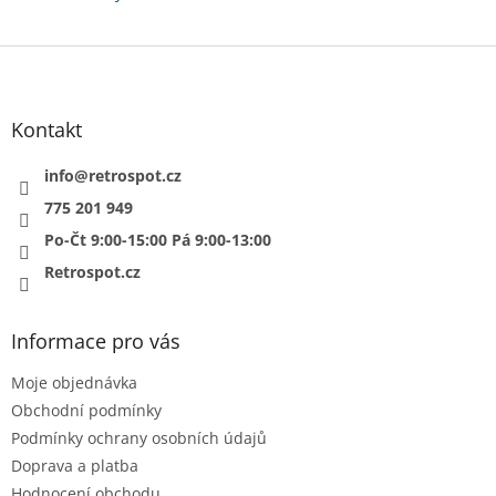
Z
á
p
a
Kontakt
t
í
info
@
retrospot.cz
775 201 949
Po-Čt 9:00-15:00 Pá 9:00-13:00
Retrospot.cz
Informace pro vás
Moje objednávka
Obchodní podmínky
Podmínky ochrany osobních údajů
Doprava a platba
Hodnocení obchodu