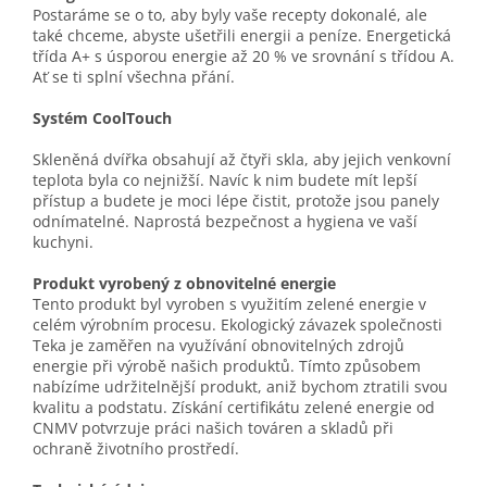
Postaráme se o to, aby byly vaše recepty dokonalé, ale
také chceme, abyste ušetřili energii a peníze. Energetická
třída A+ s úsporou energie až 20 % ve srovnání s třídou A.
Ať se ti splní všechna přání.
Systém CoolTouch
Skleněná dvířka obsahují až čtyři skla, aby jejich venkovní
teplota byla co nejnižší. Navíc k nim budete mít lepší
přístup a budete je moci lépe čistit, protože jsou panely
odnímatelné. Naprostá bezpečnost a hygiena ve vaší
kuchyni.
Produkt vyrobený z obnovitelné energie
Tento produkt byl vyroben s využitím zelené energie v
celém výrobním procesu. Ekologický závazek společnosti
Teka je zaměřen na využívání obnovitelných zdrojů
energie při výrobě našich produktů. Tímto způsobem
nabízíme udržitelnější produkt, aniž bychom ztratili svou
kvalitu a podstatu. Získání certifikátu zelené energie od
CNMV potvrzuje práci našich továren a skladů při
ochraně životního prostředí.