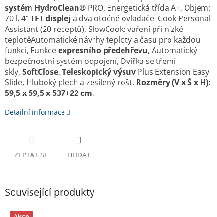
systém HydroClean®
PRO, Energetická třída A+, Objem:
70 l, 4“
TFT displej
a dva otočné ovladače, Cook Personal
Assistant (20 receptů), SlowCook: vaření při nízké
teplotěAutomatické návrhy teploty a času pro každou
funkci, Funkce
expresního předehřevu
, Automatický
bezpečnostní systém odpojení, Dvířka se třemi
skly,
SoftClose
,
Teleskopický výsuv
Plus Extension Easy
Slide, Hluboký plech a zesílený rošt.
Rozměry (V x Š x H):
59,5 x 59,5 x 537+22 cm.
Detailní informace
ZEPTAT SE
HLÍDAT
Související produkty
Akce