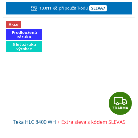
A
13,011 Kč
při použití kódu
SLEVA7
Akce
Prodloužená
záruka
5 let záruka
výrobce
Z
ZDARMA
D
Teka HLC 8400 WH
+ Extra sleva s kódem SLEVA5
A