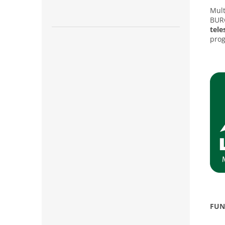
Mult
BURG
tele
prog
FUN