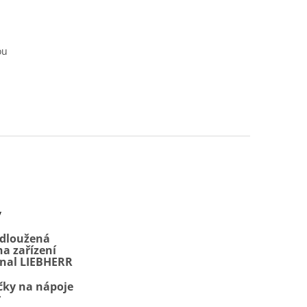
ou
y
odloužená
a zařízení
onal LIEBHERR
čky na nápoje
r