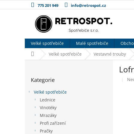
Přejít
775 201 949
info@retrospot.cz
na
obsah
Velké spotřebiče
Malé spotřebiče
Obcho
Domů
Velké spotřebiče
Vestavné trouby
P
Lof
o
Přeskočit
s
Kategorie
Pr
Ne
kategorie
t
hod
r
pro
Velké spotřebiče
a
je
Lednice
n
0,0
Vinotéky
z
n
5
í
Mrazáky
hvě
p
Profi zařízení
a
Pračky