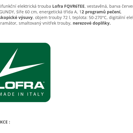
ifunkční elektrická trouba
Lofra
FQVR6TEE
, vestavěná, barva červ
UNDY, ší­ře 60 cm, energetická třída A, 1
2 programů pečení,
skopické výsuvy
, objem trouby 72 l, teplota: 50-270°C, digitální ele
ramátor, smaltovaný vnitřek trouby,
nerezové doplňky.
KCE :