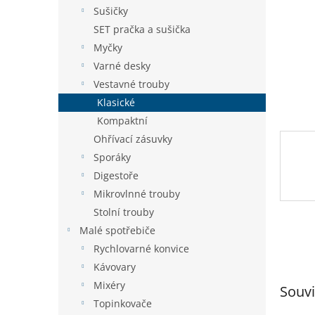
n
Sušičky
e
SET pračka a sušička
l
Myčky
Varné desky
Vestavné trouby
Klasické
Kompaktní
Ohřívací zásuvky
Sporáky
Digestoře
Mikrovlnné trouby
Stolní trouby
Malé spotřebiče
Rychlovarné konvice
Kávovary
Mixéry
Souvi
Topinkovače