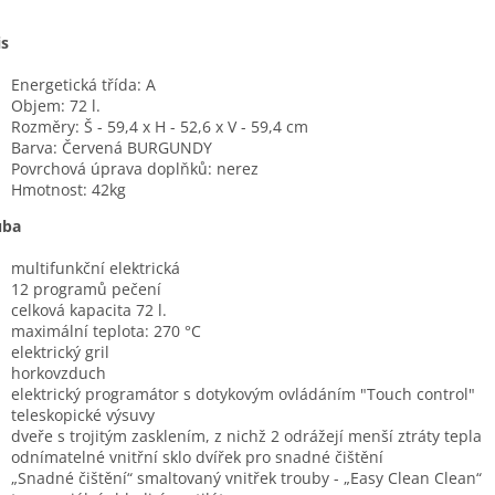
is
Energetická třída: A
Objem: 72 l.
Rozměry: Š - 59,4 x H - 52,6 x V - 59,4 cm
Barva:
Červená BURGUNDY
Povrchová úprava doplňků: nerez
Hmotnost: 42kg
uba
multifunkční elektrická
12 programů pečení
celková kapacita 72 l.
maximální teplota: 270 °C
elektrický gril
horkovzduch
elektrický programátor s dotykovým ovládáním "Touch control"
teleskopické výsuvy
dveře s trojitým zasklením, z nichž 2 odrážejí menší ztráty tepla
odnímatelné vnitřní sklo dvířek pro snadné čištění
„Snadné čištění“ smaltovaný vnitřek trouby - „Easy Clean Clean“