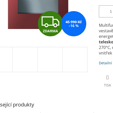
Z
45 990 Kč
Multifu
–16 %
vestavě
ZDARMA
D
energet
telesk
270°C, 
A
vnitřek
Detailní
R
TISK
M
A
sející produkty