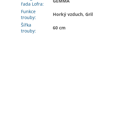
GEMMA
řada Lofra
:
Funkce
Horký vzduch, Gril
trouby
:
Šířka
60 cm
trouby
: