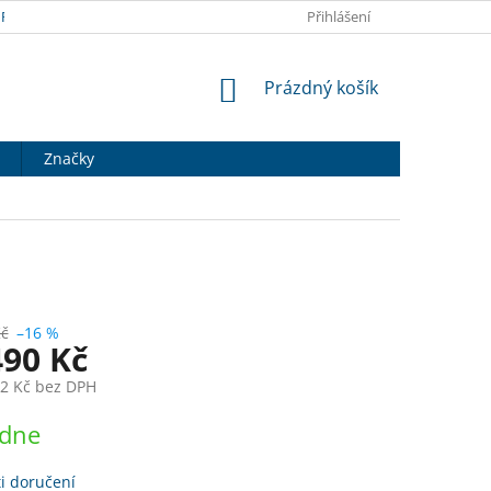
RANY OSOBNÍCH ÚDAJŮ
DOPRAVA A PLATBA
Přihlášení
HODNOCENÍ OB
NÁKUPNÍ
Prázdný košík
KOŠÍK
Značky
Kč
–16 %
490 Kč
92 Kč bez DPH
ýdne
i doručení