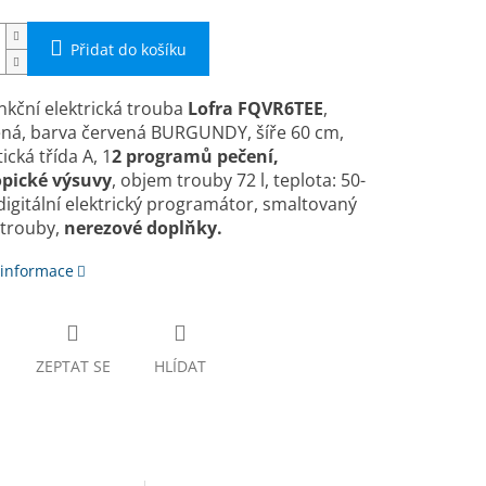
Přidat do košíku
nkční elektrická trouba
Lofra
FQVR6TEE
,
ná, barva červená BURGUNDY, ší­ře 60 cm,
ická třída A, 1
2 programů pečení,
opické výsuvy
, objem trouby 72 l, teplota: 50-
digitální elektrický programátor, smaltovaný
 trouby,
nerezové doplňky.
 informace
ZEPTAT SE
HLÍDAT