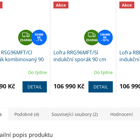
Akce
Akce
Z
Z
73 990
118 990
Kč
Kč
ZDARMA
D
–7 %
ZDARMA
D
–10 %
A
A
a RSG96MFT/CI
Lofra RRG96MFT/5I
Lofra RB
R
R
ák kombinovaný 90
indukční sporák 90 cm
indukční
M
M
erez
BURGUNDY
krémový
A
A
Do týdne
Do týdne
90 Kč
106 990 Kč
106 99
DETAIL
DETAIL
s
Podobné (4)
Související soubory (2)
Hodnocení
ailní popis produktu