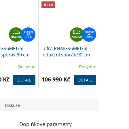
Akce
Z
Z
118 990
118 990
Kč
Kč
ZDARMA
D
–10 %
ZDARMA
D
–10 %
A
A
IG96MFT/5I
Lofra RNMG96MFT/5I
R
R
 sporák 90 cm
indukční sporák 90 cm
M
M
černý
A
A
Do týdne
Do týdne
0 Kč
106 990 Kč
DETAIL
DETAIL
Diskuze
Doplňkové parametry