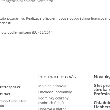
tangenciální chladicí ventilátor
žitá poznámka: Realizace připojení pouze odpovědnou licencovan
ečnosti.
oty podle nařízení (EU) 65/2014
Informace pro vás
Novink
5 let pr
Moje objednávka
retrospot.cz
záruka n
Obchodní podmínky
Profesi
01 949
Podmínky ochrany
 9:00-15:00 Pá 9:
Chladni
osobních údajů
:00
Liebher
Doprava a platba