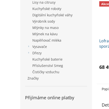
Lisy na citrusy
Akce
Kuchyňské roboty
Digitální kuchyňské váhy
Výrobník sody
Mlýnky na maso
Mlýnek na kávu
Napěňovač mléka
Lofr
spor
Vysavače
cm n
Dřezy
Kuchyňské baterie
Příslušenství Smeg
68 4
Čističky vzduchu
Značky
Popi
Přijímáme online platby
Det