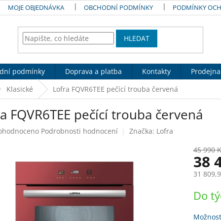
MOJE OBJEDNÁVKA
OBCHODNÍ PODMÍNKY
PODMÍNKY OCH
HLEDAT
dní podmínky
Doprava a platba
Kontakty
Prodejna
Klasické
Lofra FQVR6TEE pečící trouba červená
ra FQVR6TEE pečící trouba červená
ůměrné
ohodnoceno
Podrobnosti hodnocení
Značka:
Lofra
nocení
duktu
45 990 
38 
31 809,
Měrná
Do t
zdiček.
cena:
Možnost