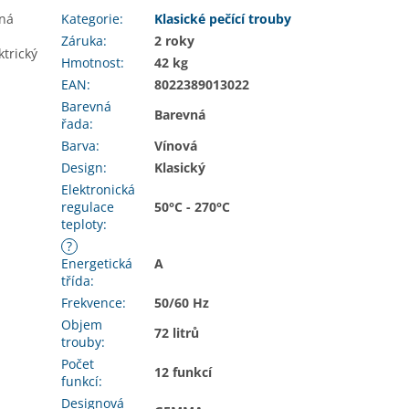
ená
Kategorie
:
Klasické pečící trouby
Záruka
:
2 roky
ktrický
Hmotnost
:
42 kg
EAN
:
8022389013022
Barevná
Barevná
řada
:
Barva
:
Vínová
Design
:
Klasický
Elektronická
regulace
50°C - 270°C
teploty
:
?
Energetická
A
třída
:
Frekvence
:
50/60 Hz
Objem
72 litrů
trouby
:
Počet
12 funkcí
funkcí
:
Designová