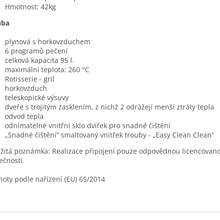
Hmotnost: 42kg
uba
plynová s horkovzduchem
6 programů pečení
celková kapacita 95 l.
maximální teplota: 260 °C
Rotisserie - gril
horkovzduch
teleskopické výsuvy
dveře s trojitým zasklením, z nichž 2 odrážejí menší ztráty tepla
odvod tepla
odnímatelné vnitřní sklo dvířek pro snadné čištění
„Snadné čištění“ smaltovaný vnitřek trouby - „Easy Clean Clean“
žitá poznámka: Realizace připojení pouze odpovědnou licencovan
ečnosti.
oty podle nařízení (EU) 65/2014