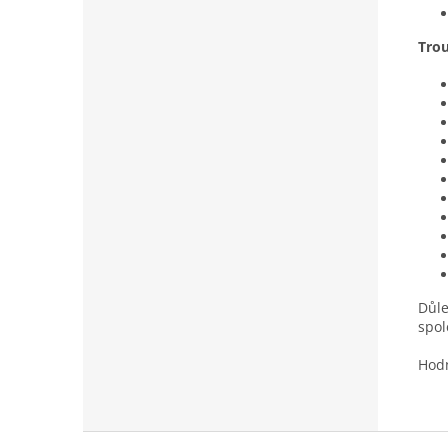
Tro
Důle
spol
Hodn
Z