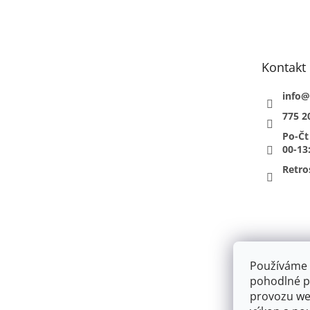
á
p
a
t
Kontakt
í
info
@
775 2
Po-Čt
00-13
Retro
Používáme 
pohodlné pr
provozu web