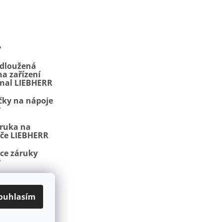
y
odloužená
a zařízení
onal LIEBHERR
čky na nápoje
r
áruka na
iče LIEBHERR
ace záruky
r
, NoFrost a
ojmy
ouhlasím