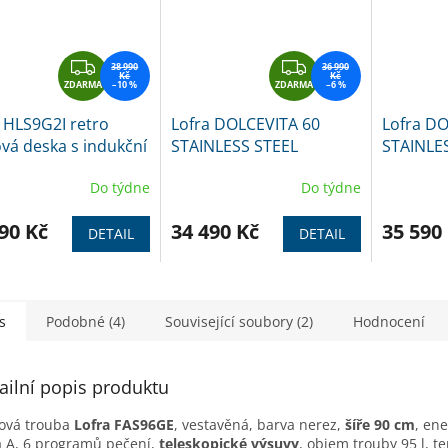
Z
Z
38 990
36 990
Kč
Kč
ZDARMA
D
–10 %
ZDARMA
D
–6 %
A
A
 HLS9G2I retro
Lofra DOLCEVITA 60
Lofra DO
R
R
vá deska s indukční
STAINLESS STEEL
STAINLE
M
M
plotýnkou 90cm
A
A
Do týdne
Do týdne
90 Kč
34 490 Kč
35 590
DETAIL
DETAIL
s
Podobné (4)
Související soubory (2)
Hodnocení
ailní popis produktu
ová trouba
Lofra
FAS96GE
, vestavěná, barva nerez,
ší­ře 90 cm
, en
a A, 6 programů pečení,
teleskopické výsuvy
, objem trouby 95 l, te