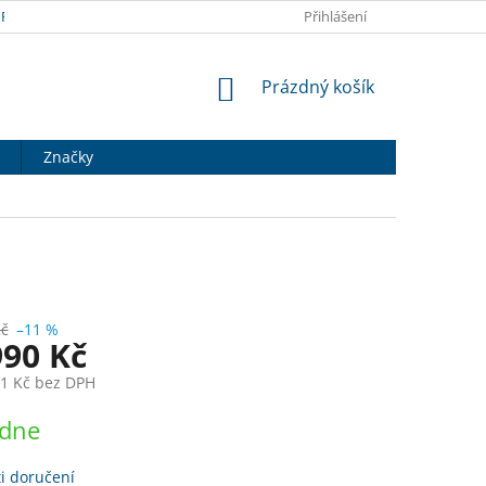
RANY OSOBNÍCH ÚDAJŮ
DOPRAVA A PLATBA
Přihlášení
HODNOCENÍ OB
NÁKUPNÍ
Prázdný košík
KOŠÍK
Značky
Kč
–11 %
990 Kč
71 Kč bez DPH
ýdne
i doručení