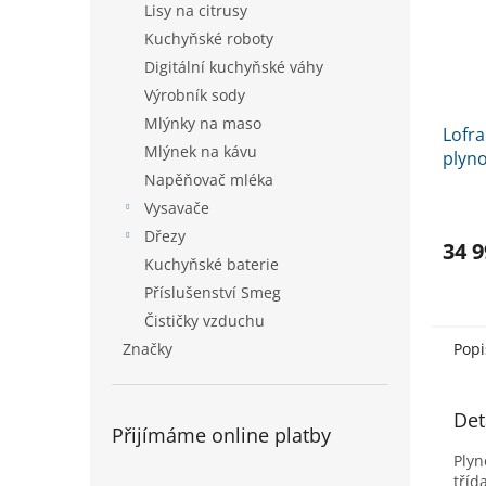
Lisy na citrusy
Kuchyňské roboty
Digitální kuchyňské váhy
Výrobník sody
Mlýnky na maso
Lofra
Mlýnek na kávu
plyno
Napěňovač mléka
dvou
Vysavače
Dřezy
34 9
Kuchyňské baterie
Příslušenství Smeg
Čističky vzduchu
Značky
Popi
Det
Přijímáme online platby
Plyn
tříd