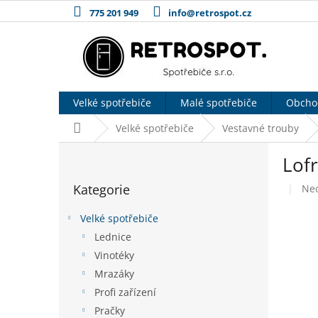
Přejít
775 201 949
info@retrospot.cz
na
obsah
Velké spotřebiče
Malé spotřebiče
Obcho
Domů
Velké spotřebiče
Vestavné trouby
P
Lof
o
Přeskočit
s
Kategorie
Pr
Ne
kategorie
t
hod
r
pro
Velké spotřebiče
a
je
Lednice
n
0,0
Vinotéky
z
n
5
í
Mrazáky
hvě
p
Profi zařízení
a
Pračky