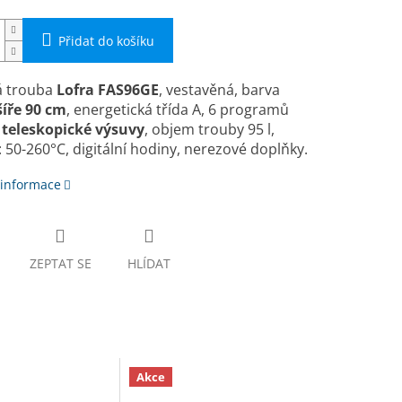
Přidat do košíku
á trouba
Lofra
FAS96GE
, vestavěná, barva
ší­ře 90 cm
, energetická třída A, 6 programů
,
teleskopické výsuvy
, objem trouby 95 l,
: 50-260°C, digitální hodiny, nerezové doplňky.
 informace
ZEPTAT SE
HLÍDAT
Akce