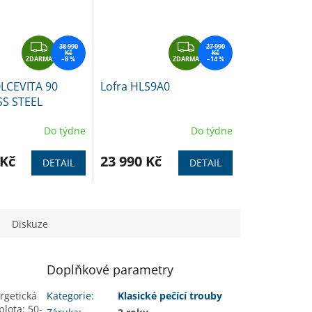
Z
Z
38 990
27 990
Kč
Kč
ZDARMA
D
–8 %
ZDARMA
D
–14 %
A
A
LCEVITA 90
Lofra HLS9A0
R
R
SS STEEL
M
M
A
A
Do týdne
Do týdne
 Kč
23 990 Kč
DETAIL
DETAIL
Diskuze
Doplňkové parametry
ergetická
Kategorie
:
Klasické pečící trouby
plota: 50-