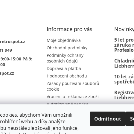
Informace pro vás
Novink
5 let pr
Moje objednávka
retrospot.cz
záruka n
Obchodní podmínky
Profesi
01 949
Podmínky ochrany
 9:00-15:00 Pá 9:
Chladni
osobních údajů
:00
Liebher
Doprava a platba
spot.cz
Hodnocení obchodu
10 let z
spotřeb
Zásady používání souborů
cookie
Registr
Vrácení a reklamace zboží
Liebher
Autorizované servisy
BioFresh
Kontakty
další p
cookies, abychom Vám umožnili
Odmítnout
S
ohlížení webu a díky analýze
u neustále zlepšovali jeho funkce,