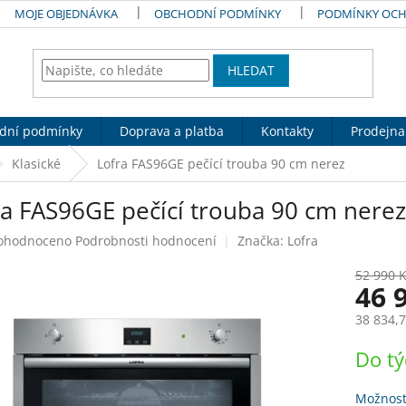
MOJE OBJEDNÁVKA
OBCHODNÍ PODMÍNKY
PODMÍNKY OCH
HLEDAT
dní podmínky
Doprava a platba
Kontakty
Prodejna
Klasické
Lofra FAS96GE pečící trouba 90 cm nerez
ra FAS96GE pečící trouba 90 cm nerez
ůměrné
ohodnoceno
Podrobnosti hodnocení
Značka:
Lofra
nocení
duktu
52 990 
46 
38 834,
Měrná
Do t
zdiček.
cena:
Možnost