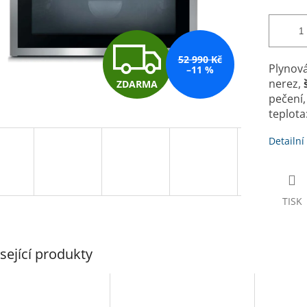
Z
52 990 Kč
Plynov
–11 %
nerez,
ZDARMA
D
pečení
teplota
A
Detailní
R
TISK
M
sející produkty
A