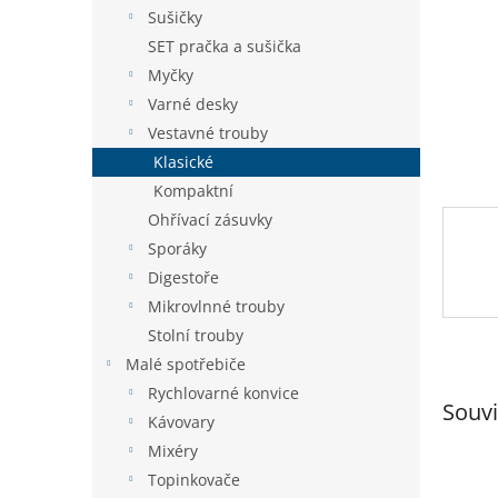
n
Sušičky
e
SET pračka a sušička
l
Myčky
Varné desky
Vestavné trouby
Klasické
Kompaktní
Ohřívací zásuvky
Sporáky
Digestoře
Mikrovlnné trouby
Stolní trouby
Malé spotřebiče
Rychlovarné konvice
Souvi
Kávovary
Mixéry
Topinkovače