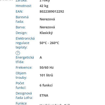
Záruka
:
2 roky
Hmotnost
:
42 kg
EAN
:
8022389012292
Barevná
Nerezová
řada
:
Barva
:
Nerezová
Design
:
Klasický
Elektronická
regulace
50°C - 260°C
teploty
:
?
Energetická
A
třída
:
Frekvence
:
50/60 Hz
Objem
101 litrů
trouby
:
Počet
6 funkcí
funkcí
:
Designová
ETNA
řada Lofra
:
Funkce