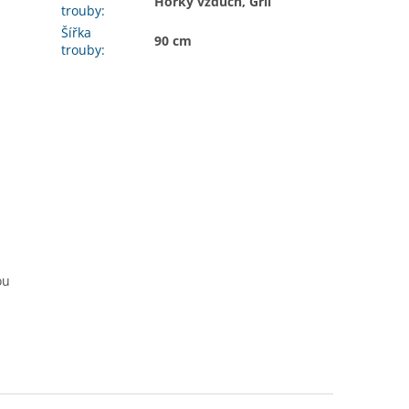
Horký vzduch, Gril
trouby
:
Šířka
90 cm
trouby
:
ou