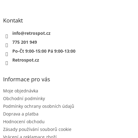
á
p
a
Kontakt
t
í
info
@
retrospot.cz
775 201 949
Po-Čt 9:00-15:00 Pá 9:00-13:00
Retrospot.cz
Informace pro vás
Moje objednávka
Obchodní podmínky
Podmínky ochrany osobních údajů
Doprava a platba
Hodnocení obchodu
Zásady používání souborů cookie
Vrácení a reklamace zboží