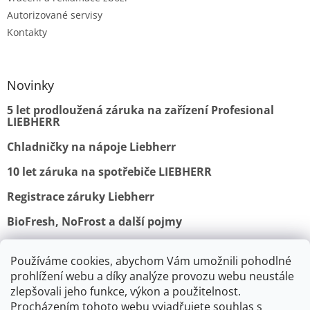
Autorizované servisy
Kontakty
Novinky
5 let prodloužená záruka na zařízení Profesional
LIEBHERR
Chladničky na nápoje Liebherr
10 let záruka na spotřebiče LIEBHERR
Registrace záruky Liebherr
BioFresh, NoFrost a další pojmy
Používáme cookies, abychom Vám umožnili pohodlné
Obchodní podmínky
Vrácení a reklamace
prohlížení webu a díky analýze provozu webu neustále
Ochrana osobních údajů
Doprava a platba
Kontakty
zlepšovali jeho funkce, výkon a použitelnost.
Procházením tohoto webu vyjadřujete souhlas s