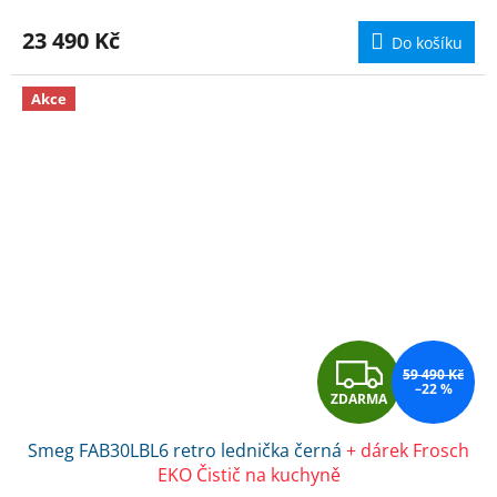
M
23 490 Kč
Do košíku
A
Akce
Z
59 490 Kč
–22 %
ZDARMA
D
Smeg FAB30LBL6 retro lednička černá
+ dárek Frosch
A
EKO Čistič na kuchyně