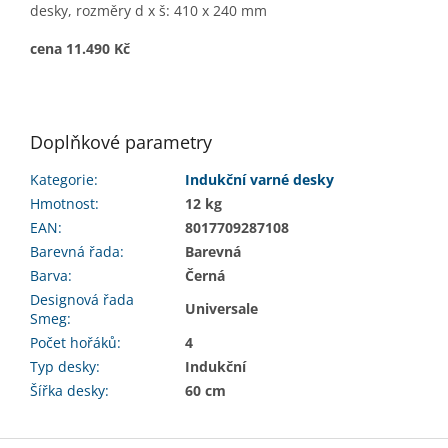
desky, rozměry d x š: 410 x 240 mm
cena 11.490 Kč
Doplňkové parametry
Kategorie
:
Indukční varné desky
Hmotnost
:
12 kg
EAN
:
8017709287108
Barevná řada
:
Barevná
Barva
:
Černá
Designová řada
Universale
Smeg
:
Počet hořáků
:
4
Typ desky
:
Indukční
Šířka desky
:
60 cm
Z