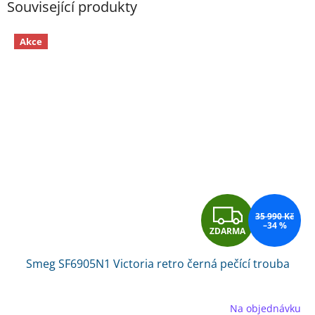
Související produkty
Akce
Z
35 990 Kč
–34 %
ZDARMA
D
Smeg SF6905N1 Victoria retro černá pečící trouba
A
R
Na objednávku