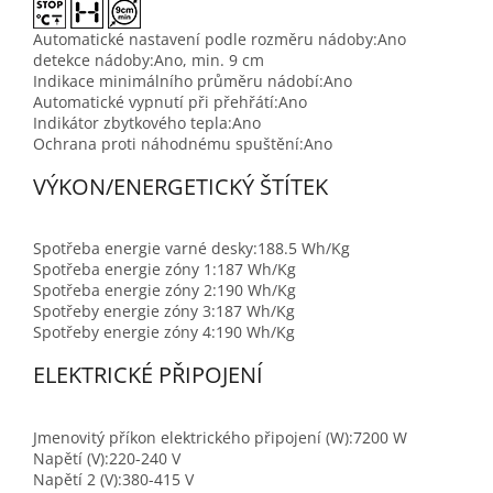
Automatické nastavení podle rozměru nádoby:
Ano
detekce nádoby:
Ano, min. 9 cm
Indikace minimálního průměru nádobí:
Ano
Automatické vypnutí při přehřátí:
Ano
Indikátor zbytkového tepla:
Ano
Ochrana proti náhodnému spuštění:
Ano
VÝKON/ENERGETICKÝ ŠTÍTEK
Spotřeba energie varné desky:
188.5 Wh/Kg
Spotřeba energie zóny 1:
187 Wh/Kg
Spotřeba energie zóny 2:
190 Wh/Kg
Spotřeby energie zóny 3:
187 Wh/Kg
Spotřeby energie zóny 4:
190 Wh/Kg
ELEKTRICKÉ PŘIPOJENÍ
Jmenovitý příkon elektrického připojení (W):
7200 W
Napětí (V):
220-240 V
Napětí 2 (V):
380-415 V