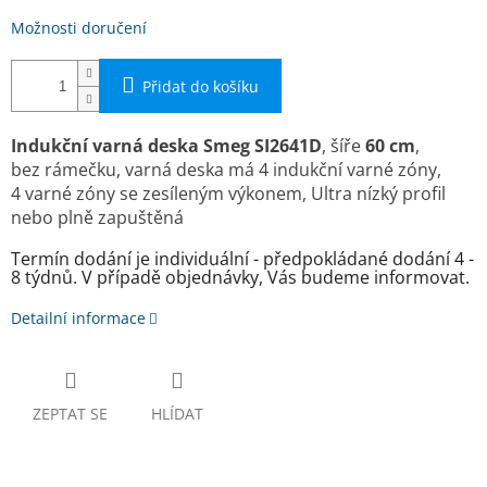
Možnosti doručení
Přidat do košíku
Indukční
varná deska Smeg
SI2641D
, šíře
60 cm
,
bez
rámečku,
varná deska má 4 indukční varné zóny,
4
varné zóny se zesíleným výkonem, Ultra nízký profil
nebo plně zapuštěná
Termín dodání je individuální - předpokládané dodání 4 -
8 týdnů. V případě objednávky, Vás budeme informovat.
Detailní informace
ZEPTAT SE
HLÍDAT