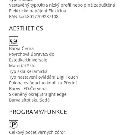
Vestavěný typ:
Ultra nízký profil nebo plně zapuštěná
Elektrické napájení:
Elektřina
EAN kód:
8017709287108
AESTHETICS
Barva:
Černá
Povrchová úprava:
Sklo
Estetika:
Universale
Materiál:
Sklo
Typ skla:
Keramická
Typ nastavení ovládání:
Digi Touch
Poloha ovládacího knoflíku:
Přední
Barvy LED:
Červená
Skleněný okraj:
Straight edge
Barva sítotisku:
Šedá
PROGRAMY/FUNKCE
Celkový počet varných zón:
4