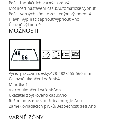
Počet indukčních varných zón:
4
Možnosti nastavení času:
Automatické vypnutí
Počet varných zón se zesíleným výkonem:
4
Hlavní vypínač zapnout/vypnout:
Ano
Úrovně výkonu:
9
MOŽNOSTI
Výřez pracovní desky:
478-482x555-560 mm
Časovač ukončení vaření:
4
Minutka:
1
Alarm ukončení vaření:
Ano
Ukazatel zbytkového času:
Ano
Režim omezené spotřeby energie:
Ano
Zámek ovládacích prvků/Bezpečnost dětí:
Ano
VARNÉ ZÓNY