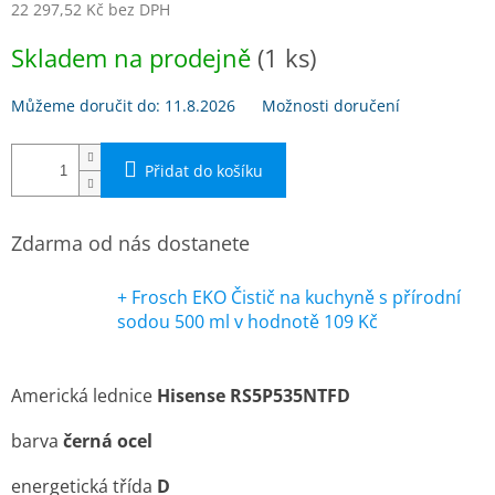
22 297,52 Kč bez DPH
Měrná
Skladem na prodejně
(1 ks)
cena:
Můžeme doručit do:
11.8.2026
Možnosti doručení
Přidat do košíku
Zdarma od nás dostanete
+ Frosch EKO Čistič na kuchyně s přírodní
sodou 500 ml
v hodnotě 109 Kč
Americká lednice
Hisense RS5P535NTFD
barva
černá ocel
energetická třída
D