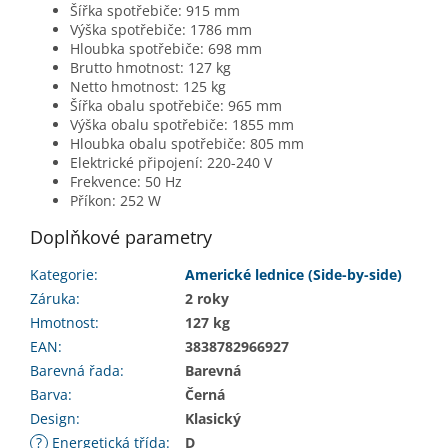
Šířka spotřebiče: 915 mm
Výška spotřebiče: 1786 mm
Hloubka spotřebiče: 698 mm
Brutto hmotnost: 127 kg
Netto hmotnost: 125 kg
Šířka obalu spotřebiče: 965 mm
Výška obalu spotřebiče: 1855 mm
Hloubka obalu spotřebiče: 805 mm
Elektrické připojení: 220-240 V
Frekvence: 50 Hz
Příkon: 252 W
Doplňkové parametry
Kategorie
:
Americké lednice (Side-by-side)
Záruka
:
2 roky
Hmotnost
:
127 kg
EAN
:
3838782966927
Barevná řada
:
Barevná
Barva
:
Černá
Design
:
Klasický
?
Energetická třída
:
D