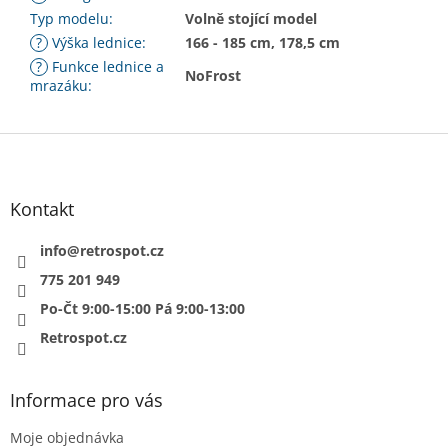
Typ modelu
:
Volně stojící model
?
Výška lednice
:
166 - 185 cm, 178,5 cm
?
Funkce lednice a
NoFrost
mrazáku
:
Z
á
p
a
Kontakt
t
í
info
@
retrospot.cz
775 201 949
Po-Čt 9:00-15:00 Pá 9:00-13:00
Retrospot.cz
Informace pro vás
Moje objednávka