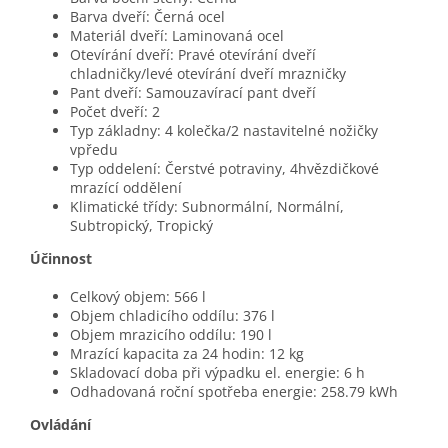
Barva dveří: Černá ocel
Materiál dveří: Laminovaná ocel
Otevírání dveří: Pravé otevírání dveří
chladničky/levé otevírání dveří mrazničky
Pant dveří: Samouzavírací pant dveří
Počet dveří: 2
Typ základny: 4 kolečka/2 nastavitelné nožičky
vpředu
Typ oddelení: Čerstvé potraviny, 4hvězdičkové
mrazící oddělení
Klimatické třídy: Subnormální, Normální,
Subtropický, Tropický
Účinnost
Celkový objem: 566 l
Objem chladicího oddílu: 376 l
Objem mrazicího oddílu: 190 l
Mrazící kapacita za 24 hodin: 12 kg
Skladovací doba při výpadku el. energie: 6 h
Odhadovaná roční spotřeba energie: 258.79 kWh
Ovládání