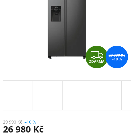
hvězdiček.
Z
29 990 Kč
–10 %
ZDARMA
D
A
R
M
A
29 990 Kč
–10 %
26 980 Kč