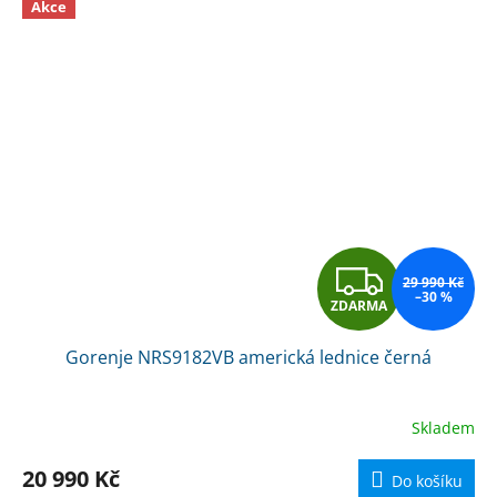
Akce
Z
29 990 Kč
–30 %
ZDARMA
D
Gorenje NRS9182VB americká lednice černá
A
R
Skladem
M
20 990 Kč
Do košíku