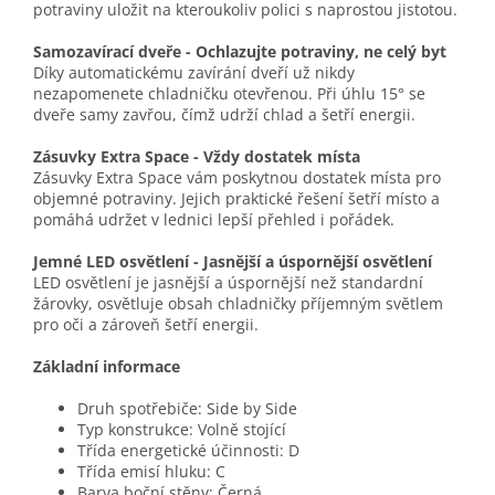
potraviny uložit na kteroukoliv polici s naprostou jistotou.
Samozavírací dveře - Ochlazujte potraviny, ne celý byt
Díky automatickému zavírání dveří už nikdy
nezapomenete chladničku otevřenou. Při úhlu 15° se
dveře samy zavřou, čímž udrží chlad a šetří energii.
Zásuvky Extra Space - Vždy dostatek místa
Zásuvky Extra Space vám poskytnou dostatek místa pro
objemné potraviny. Jejich praktické řešení šetří místo a
pomáhá udržet v lednici lepší přehled i pořádek.
Jemné LED osvětlení - Jasnější a úspornější osvětlení
LED osvětlení je jasnější a úspornější než standardní
žárovky, osvětluje obsah chladničky příjemným světlem
pro oči a zároveň šetří energii.
Základní informace
Druh spotřebiče: Side by Side
Typ konstrukce: Volně stojící
Třída energetické účinnosti: D
Třída emisí hluku: C
Barva boční stěny: Černá