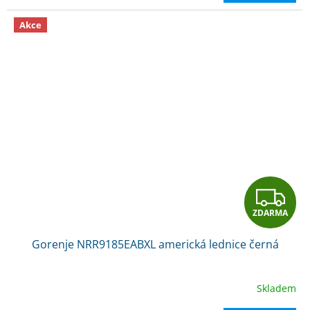
A
Akce
Z
ZDARMA
D
Gorenje NRR9185EABXL americká lednice černá
A
R
Skladem