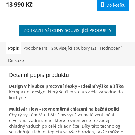
M
13 990 Kč
Do košíku
A
ZOBRAZIT VŠECHNY SOUVISEJÍCÍ PRODUKTY
Popis
Podobné (4)
Související soubory (2)
Hodnocení
Diskuze
Detailní popis produktu
Design v hloubce pracovní desky - Ideální výška a šířka
Kompaktní design, který šetří místo a skvěle zapadne do
kuchyně.
Multi Air Flow - Rovnoměrné chlazení na každé polici
Chytrý systém Multi Air Flow využívá malé ventilační
otvory na zadní stěně, které rovnoměrně rozvádějí
chladný vzduch po celé chladničce. Díky této technologii
se udržuje stabilní teplota ve všech rozích, takže můžete