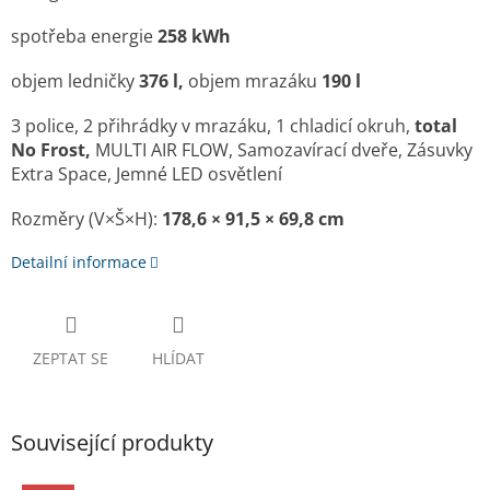
spotřeba energie
258 kWh
objem ledničky
376 l,
objem mrazáku
190 l
3 police, 2 přihrádky v mrazáku, 1 chladicí okruh,
total
No Frost,
MULTI AIR FLOW, Samozavírací dveře, Zásuvky
Extra Space, Jemné LED osvětlení
Rozměry (V×Š×H):
178,6 × 91,5 × 69,8 cm
Detailní informace
ZEPTAT SE
HLÍDAT
Související produkty