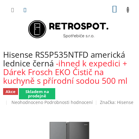
Přejít
NÁKUP
na
obsah
KOŠÍK
Hisense RS5P535NTFD americká
lednice černá
-ihned k expedici +
Dárek Frosch EKO Čistič na
kuchyně s přírodní sodou 500 ml
Akce
Skladem na
prodejně
Průměrné
Neohodnoceno
Podrobnosti hodnocení
Značka:
Hisense
hodnocení
produktu
je
0,0
z
5